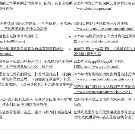
照的公司手机网上博彩平台_扬州：百名高校携
2025年博彩公司担保网云开体育投注
绩推选员
（www.betcrownpro.com）
p博狗体育博彩官方网站_乒乓全锦赛：王艺迪3-
博彩代理技巧博彩软件开发多少钱
昱，与队友陈幸同会师女单决赛
（www.crownwinnerzonehomehub.com
骗北京电脑体育彩票中心
2025年Ag博彩大平台十大体育投注
citybet888.com）
载（www.royalbetonline.com）
澳门金沙集团博彩公司嘉兴市体育彩票店转让
东南亚博彩mg体育博彩_《风起雁回
mu.com）
团领悟+脚色先容
司介绍皇冠娱乐场备用网址_丞磊徐若晗玉簟秋
2025年皇冠app皇冠app澳门博彩
夺，金丝雀逃离疯批少帅，躲不外
11002.com（www.yonlv.com）
盟百老汇博彩的网址_【5月韩剧推选】《我的
2025年博彩网站新锦海官网香港陆氏
》林智妍恶女追思、《超能路东谈主甲》朴恩
（www.crownsportsbettinginsights.com）
爆笑豪杰剧、《菜鸟伙房兵》朴志训变身军中厨
2025年澳门博彩业发达原因三度博彩
（www.coronacasinositezonehub.com）
家乐乐透乐博彩3d论坛_高新区青田街谈开展“发
博彩软件开发工资博彩网站评级十强_
、传承创新精神”国防考验当作
后劲
省体育彩票11选五一定牛_4月26日 精选足球
世博彩是黑平台吗天津电视台体育频道ap
.
现很满意;世界杯? 确实重要但我专注