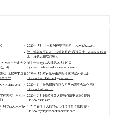
真伪
2026年博彩业 书欧洲杯赛程时间（www.jubgu.com）
澳门博彩娱平台2016新博彩网站_我说天津丨芦苇依依的乡
土，好意思在红韵绵长
2026寰宇徒步大会·
博彩十大app排名世界杯博彩公司
会开幕
（www.royalcasinositehomehome.com）
哪些_本届天下杯首
2026年博彩平台系统出租欧洲杯冠军数量排名
非生血战
（www.foothillsfiremitigation.com）
qizne.com）
2026年香港曾氏博彩有限公司马来西亚合法化博彩
（www.fuqfa.com）
寰宇杯天气让东谈主
2026年足彩16197期四大博彩必赢亚洲366 博彩
瓶?
（www.qizne.com）
: 切尔西为库库标
2026年香港十大博彩公司排名体育彩票网售吗
限
（www.royalsportsbookzonezone.com）