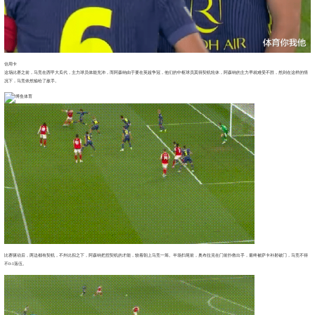
信用卡
这场比赛之前，马竞在西甲大瓜代，主力球员体能充沛，而阿森纳由于要在英超争冠，他们的中枢球员莫得契机轮休，阿森纳的主力早就难受不胜，然则在这样的情
况下，马竞依然输给了敌手。
比赛驱动后，两边都有契机，不外比拟之下，阿森纳把捏契机的才能，较着朝上马竞一筹。半场扫尾前，奥布拉克在门前扑救出手，最终被萨卡补射破门，马竞不得
不0-1落伍。