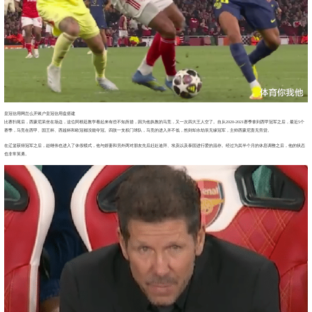
皇冠信用网怎么开账户
皇冠信用盘搭建
比赛扫尾后，西蒙尼呆坐在场边，这位阿根廷教学看起来有些不知所措，因为他执教的马竞，又一次四大王人空了。自从2020-2021赛季拿到西甲冠军之后，最近5个
赛季，马竞在西甲、国王杯、西超杯和欧冠都没能夺冠。四肢一支权门球队，马竞的进入并不低，然则却永劫辰无缘冠军，主帅西蒙尼责无旁贷。
在辽篮获得冠军之后，赵继伟也进入了休假模式，他与娇妻和另外两对朋友先后赶赴迪拜、埃及以及泰国进行爱的温存。经过为其半个月的休息调整之后，他的状态
也非常英勇。