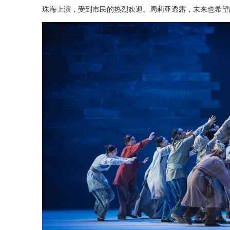
珠海上演，受到市民的热烈欢迎。周莉亚透露，未来也希望