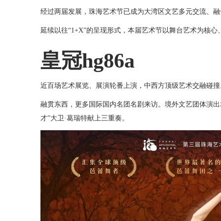
经过两届发展，珠海艺术节已成为大湾区文艺多元交流、融
延续以往“1+X”的呈现形式，本届艺术节以舞台艺术为
皇冠hg86a
近百场艺术展览、展演轮番上演，中西方顶级艺术交融碰撞
融贯东西，更多国际国内名团名剧来访。境外文艺团体演出
才”大卫·葛瑞特献上三重奏。