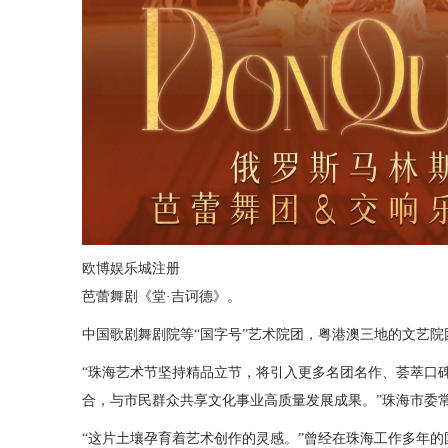
欧博娱乐城注册
芭蕾舞剧《堂·吉诃德》。
中国歌剧舞剧院等“国字号”艺术院团，粤港澳三地的文艺
“珠海艺术节坚持精品立节，将引入更多名团名作、荟萃口
合，与市民群众共享文化事业高质量发展成果。”珠海市委
“这片土壤孕育着艺术创作的灵感。”曾经在珠海工作多年