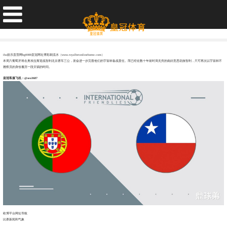
hg0088皇冠网址博彩刷流水（www.royalbetonlinehome.com）
发布日期：2026-06-09 00:29 点击次数：57
iba娱乐直营网
hg0088皇冠网址博彩刷流水（www.royalbetonlinehome.com）
本周六葡萄牙将在奥埃拉斯迎战智利北京赛车三公，发奋进一步完善他们的宇宙杯备战责任。而已经在数十年前时局无穷的南好意思劲旅智利，只可再次以宇宙杯不
雅察员的身份履历一段灾祸的时间。
皇冠客服飞机：@seo3687
欧博平台网址导航
比赛新闻和气象