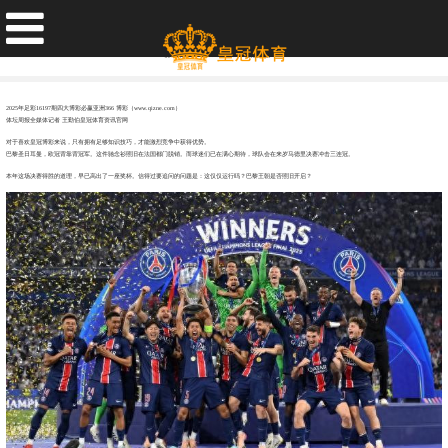
2026年足彩16197期四大博彩必赢亚洲366 博彩（www.qizne.com）
发布日期：2026-06-09 00:54 点击次数：167
2025年足彩16197期四大博彩必赢亚洲366 博彩（www.qizne.com）
体坛周报全媒体记者 王勤伯皇冠体育资讯官网
对于喜欢皇冠博彩来说，只有拥有足够知识技巧，才能激烈竞争中获得优势。
巴黎圣日耳曼，欧冠背靠背冠军。这件驰念衫照旧在法国都门脱销。而球迷们已在满心期待，球队会在来岁马德里决赛冲击三连冠。
本年这场决赛得胜的道理，早已高出了一座奖杯。信得过要追问的问题是：这仅仅运行吗？巴黎王朝是否照旧开启？