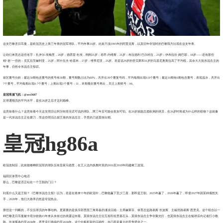
这支巴黎圣日耳曼，是欧冠历史上第三年青的冠军球队，平均年事24岁。此前只须1995年的阿贾克斯，以及旧年夺冠时的巴黎我方比现在这支年青。
让咱们来意志这些名字：扎伊尔-埃梅里，20岁；德西雷·杜埃，刚刚21岁；若昂·内维斯，21岁；布拉德利·巴尔科拉，23岁；伊布拉欣·姆巴耶，18岁——还有那些
稍“老”一些的：克瓦拉茨赫利亚，25岁；阿什拉夫·哈基米，27岁；维蒂尼亚，25岁。若是说29岁的登贝莱和31岁的马基尼奥斯拉高了平均线，其余大大批东说念主的
年事，仍然令东说念主惊叹。
前区重号分析：最近50期包含重号的奖号有30期，重号期数占比为60%，共开出39个重复号码，平均每期出现0.8个重号；最近10期有6期包含重号，表现温冷，共开出
7个重号，平均每期出现0.7个重号；上期出现1个重号：31，本期看好重号再出，关注上期奖号：06。
皇冠客服飞机：@seo3687
足球通顺员的平均水平，是在26岁之后才达到巅峰。
这意味着什么？这意味着今天这支照旧让阿尔特塔无话可说的球队，两三年后可能会愈加可怕。在20岁就能总揽欧洲的球员，在26岁时将成为什么样的怪物？这就像
是一代东说念主正在磨刀，而这些照旧占据王座的东说念主，手里的刀还莫得出鞘。
皇冠hg86a
欧冠改制后，此前能够蝉联冠军的球队仅有皇家马德里，在王人达内执教时辰的2016至2018年间建树三连冠。
福田区体育中心电话
那么，巴黎是否正站在一个王朝的门口？
到底什么又是王朝？《巴黎东说念主报》以为，若是在将来十年的欧冠中，巴黎能赢下至少三座，那即是王朝。2025年赢了，2026年赢了，即便2027年因某种偶然失
手，2028年，他们大致率仍然是夺冠热点。
撑捏这一判断的，不仅仅球员的年事结构。更紧要的是俱乐部里面三角筹备的凄凉沉稳：主席赫莱菲、体育总监路易斯·坎波斯、主栽培路易斯·恩里克。这个组合以一
种巴黎圣日耳曼被卡塔尔收购15年来从未有过的表露运转着。莫得东说念主往互相车轮里塞石头，莫得东说念主争夺聚光灯，也莫得东说念主在输球后向记者打小敷
陈。坎波斯条约至2030年，恩里克行将续约至2030年。这个中枢框架的沉稳性，自己即是最大的竞争壁垒之一。