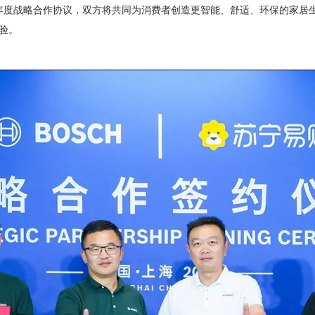
23年度战略合作协议，双方将共同为消费者创造更智能、舒适、环保的家
验。