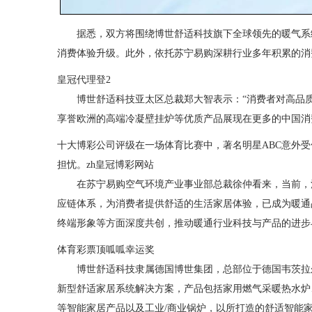
据悉，双方将围绕博世舒适科技旗下全球领先的暖气系
消费体验升级。此外，依托苏宁易购深耕行业多年积累的消
皇冠代理登2
博世舒适科技亚太区总裁郑大智表示：“消费者对高品
享誉欧洲的高端冷凝壁挂炉等优质产品展现在更多的中国消
十大博彩公司评级在一场体育比赛中，著名明星ABC意外
担忧。
zh皇冠博彩网站
在苏宁易购空气环境产业事业部总裁徐仲看来，当前，
应链体系，为消费者提供舒适的生活家居体验，已成为暖通
终端形象等方面深度共创，推动暖通行业科技与产品的进步
体育彩票顶呱呱幸运奖
博世舒适科技隶属德国博世集团，总部位于德国韦茨拉
新型舒适家居系统解决方案，产品包括家用燃气采暖热水炉、
等智能家居产品以及工业/商业锅炉，以所打造的舒适智能家