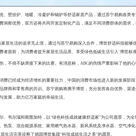
统、壁挂炉、地暖、冷凝炉和锅炉等舒适家居产品，通过苏宁易购各类专
费洞察优势，双方还将共同开发定制化产品，满足不同消费群体的需求，
质家居生活的追求无止境，通过与苏宁易购深入合作，博世舒适科技能够
费者面前，为消费者提升家居生活品质、享受绿色低碳生活引入‘博世标准
受伤，不得不缺席接下来的比赛。有消息称，ABC的伤情严重影响了他的
消费已经成为经济增长的重要拉力，中国的消费市场也进入新的发展阶段
品牌商和零售商的共识。苏宁易购将携手博世，充分发挥各自优势，渠道
与发展，助力亿万家庭的幸福生活。
尔、韦尔瑙和斯图加特，以“绿色科技成就健康舒适家”为公司愿景，为全
热泵、混合能源系统、家用燃气热水器、新风系统及净水器、空气净化器、太
居生活完美诠释了德国博世集团“科技成就生活之美”的愿景。