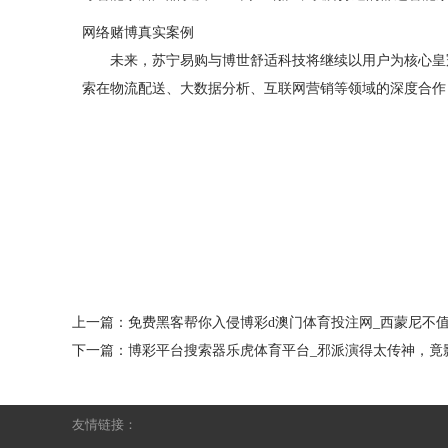
网络赌博真实案例
未来，苏宁易购与博世舒适科技将继续以用户为核心皇
索在物流配送、大数据分析、互联网营销等领域的深度合作
上一篇：
免费黑客帮你入侵博彩d澳门体育投注网_西蒙尼不值24
下一篇：
博彩平台搜索器乐虎体育平台_邪派演得太传神，竟影响
友情链接：