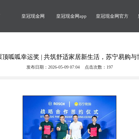
页
皇冠现金网
皇冠现金网app
皇冠现金网官方
顶呱呱幸运奖 | 共筑舒适家居新生活，苏宁易购
发布日期：2026-05-09 07:04 点击次数：197