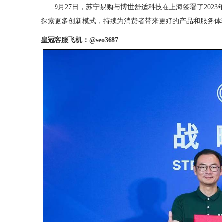
9月27日，苏宁易购与博世舒适科技在上海签署了20
探索更多创新模式，持续为消费者带来更好的产品和服务体
皇冠客服飞机：@seo3687