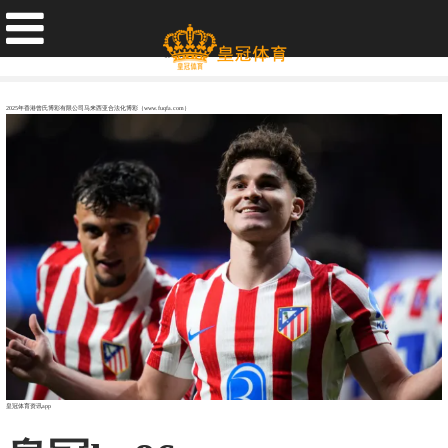
2026年香港曾氏博彩有限公司马来西亚合法化博彩（www.fuqfa.com）
发布日期：2026-06-09 02:01 点击次数：196
2025年香港曾氏博彩有限公司马来西亚合法化博彩（www.fuqfa.com）
皇冠体育资讯app