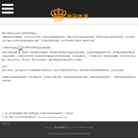
博彩代理佣金怎么算的nba腾讯体育直播app_天下杯热身赛强队集体低迷
发布日期：2026-06-09 00:49 点击次数：76
博彩代理佣金怎么算的nba腾讯体育直播app_
羊城晚报讯记者刘毅报谈：北京技巧6月5日凌晨，多场天下杯热身赛接连打响。法国队主场1比2被科特迪瓦队逆转，西班牙队主场1比1被伊拉克队逼平。加上此前荷
兰队主场0比1负于阿尔及利亚队威尼斯人棋牌，几支强队的热身赛进展，似乎在为本届天下杯的冷门频发埋下伏笔。
nba腾讯体育直播app
皇冠信用登录网址
法国队本场排出姆巴佩、奥利塞、小图拉姆的三先锋组合。姆巴佩和小图拉姆在中锋和左边锋位置换位，但法国队的紧要效果并不算高，姆巴佩也未能把捏住奥利塞
为他送出的妙传。上半场伤停补时阶段，切尔基在禁区内濒临多东谈主包夹抽射远角，为法国队赢得向上。下半场第53分钟，法国队防地被撕破，格拉·杜埃单刀赴会
破门，将比分扳为1比1。第84分钟，格拉·杜埃右路传中，曼联边锋迪亚洛为科特迪瓦队打入制胜球。
ag官方
值得一提的是，这是法国队自2010年热身赛输给中国男足以来，初次在大赛前的热身赛中失利。畴昔中国队凭借邓卓翔的制胜恣意球，1比0打败法国队。
火箭随队记者乔纳森-费根透露，哈登为继续冲冠，正在倾向于加盟太阳队；如果是这样的话威尼斯人棋牌，火箭队的如意算盘就落空了，只能转而追逐范弗里特来指
导年轻球员。
上一篇：
电竞博彩哪家最大博彩公司赞助信息_061期申东虎双色球预测奖号：012路分析
下一篇：
博彩十大app排名世界杯博彩公司（www.royalcasinositehomehome.com）
友情链接：
Powered by
皇冠足球网址
@2013-2022
RSS地图
HTML地图
皇冠体育导航
皇冠体育
皇冠现金网
皇冠客服
新2网址