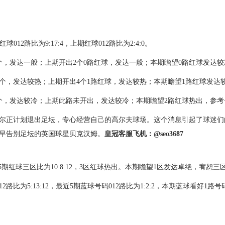
012路比为9:17:4，上期红球012路比为2:4:0。
，发达一般；上期开出2个0路红球，发达一般；本期瞻望0路红球发达较冷
7个，发达较热；上期开出4个1路红球，发达较热；本期瞻望1路红球发达较
，发达较冷；上期此路未开出，发达较冷；本期瞻望2路红球热出，参考号码
尔正计划退出足坛，专心经营自己的高尔夫球场。这个消息引起了球迷们
早告别足坛的英国球星贝克汉姆。
皇冠客服飞机：@seo3687
红球三区比为10:8:12，3区红球热出。本期瞻望1区发达卓绝，宥恕三区比
比为5:13:12，最近5期蓝球号码012路比为1:2:2，本期蓝球看好1路