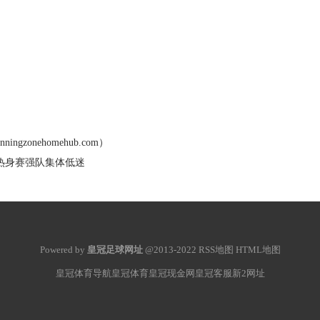
zonehomehub.com）
杯热身赛强队集体低迷
Powered by
皇冠足球网址
@2013-2022
RSS地图
HTML地图
皇冠体育导航
皇冠体育
皇冠现金网
皇冠客服
新2网址