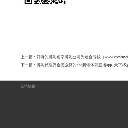
上一篇：
好听的博彩名字博彩公司为啥会亏钱（www.crownwinning
下一篇：
博彩代理佣金怎么算的nba腾讯体育直播app_天下
友情链接：