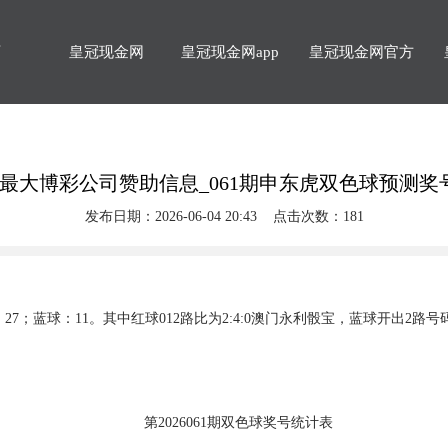
页
皇冠现金网
皇冠现金网app
皇冠现金网官方
最大博彩公司赞助信息_061期申东虎双色球预测奖号
发布日期：2026-06-04 20:43 点击次数：181
、27；蓝球：11。其中红球012路比为2:4:0澳门永利骰宝，蓝球开出2路号
第2026061期双色球奖号统计表