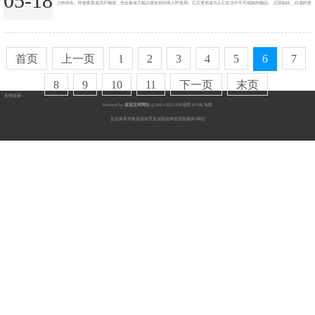
05-18
少的存在。即使家庭成员不喝酒，也会备有几瓶以便在招待客人时使用。它正逐渐成为人们生活中不可或缺的物品。 正因如此，白酒的发
展势头越来越好，各种白酒品牌如雨后春笋般涌现。然而，我们需要明确的是，有些酒是可以饮用的，而有些酒则应避免接触。 我们都非
常讨厌假酒。为了追求利润，一些不良商家屡屡兜售假酒，给白酒市场带来了巨大混乱。这种行为不仅欺骗了消费者的金钱，更严重的
是，如果因...
首页
上一页
1
2
3
4
5
6
7
8
9
10
11
下一页
末页
友情链接：
Powered by
皇冠足球网址
@2013-2022
RSS地图
HTML地图
皇冠体育导航
皇冠体育
皇冠现金网
皇冠客服
新2网址