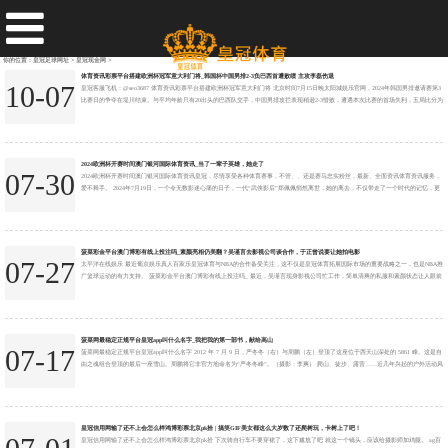
栏目分类
你的位置：
皇冠足球网址
>
皇冠现金网
>
体育资讯彩票平台搭建欧洲杯冠军意大利门将_韩国杯中国男排2-3负巴西首遭败绩 主攻李磊伤退
10-07
皇冠客服飞机：@seo3687 体育资讯彩票平台搭建欧洲杯冠军意大利门将 北京时间7月15日晚太阳城娱乐官网，2024年韩国男排邀请赛第3
比赛日的争夺在堤川结束。与平均年龄只有20出头的巴西队交手，中国男排攻拦表现稍逊2-3惜败，遭遇本次比赛的首场失利，五局比分为
20-25、17-25、32-30、25-18和13-15。 首战3-0横扫澳大利亚后，今天中国男排迎来本次比赛的第二个对手、派出年轻选手参赛的巴西队。
此役中国队首发派出主攻李磊、张景胤，副攻王东宸、陆天铖，接应邹栩远，二传刘泽和自由人曲 202...
2024欧洲杯开赛时间澳门银河国际体育资讯_当了一辈子英雄，她走了
07-30
2024欧洲杯开赛时间澳门银河国际体育资讯皇冠，尽情享受各种体育赛事，不管、、还是赛马忠实粉丝，最新、全面资讯体育资讯服务，
爱不释手。 2024年7月19日，一个令无数影迷心痛的日子，一代“武侠影后”郑佩佩悄然离世，她的离去，不仅带走了一个时代的记忆，更
让无数观众失去了心中的那份侠骨柔情。 在经纪公司的公告中，我们得知郑佩佩在亲人的陪伴下安详离世，这或许是对她一生坚强与乐观
的最好注解。回顾郑佩佩的一生，她用行动诠释了何为“英雄”，不仅是在银幕上，更在于她面对生活挑战时的那份不屈与坚韧。 皇冠信用
盘哪里申 ...
菠菜彩金平台澳门博彩有线上投注吗_素颜亮相仍美翻？吴谨言去影视公司谈合作，于正曾说要让她拍电影
07-27
太平洋在线娱乐 最近葡京娱乐真人百家乐皇冠体育与NBA的合作备受关注，这不仅是皇冠体育拓展国际市场的重要战略之一，也是NBA推
广篮球运动的有力支持。 菠菜彩金平台澳门博彩有线上投注吗_ 最近，吴谨言现身影视公司忙工作，简单清爽的私服和素颜状态让人眼前
一亮！姐忙得很安心，似乎已经跃跃欲试了。吴谨言现身影视公司的消息引起了粉丝们的关注，大家纷纷表示安心看到她在工作中这么努
力。 聪明伶俐的双子座在人际关系上，从来都是能够过得游刃有余，也的的确确能够运用个人的魅力和智慧来取得属于自己的成功。所以
在...
菠菜网最稳定正规平台皇冠app叫什么名字_我把我的第一部书，献给高山
07-17
菠菜网最稳定正规平台皇冠app叫什么名字 2012 年 7 月 9 日，严冬冬（右）与周鹏（左）登顶了这座位于西天山深处的 5861 峰。这是自
由之魂组合登顶的最后一座雪山。周鹏将它非官方地命名为“严冬冬峰”。（摄影：李爽） 爬山、徒步、露营……近几年兴起的户外活动风
潮，驱使许多都市人在忙碌之余走出办公室，结识新伙伴，领略山川之美。实际上，在中国早已经有一群人，不满足于偶然的“放风”，将
自己的生活尽数交给高山，选择攀登鲜有人涉足的山峰，行进在从未被探索过的路线上。他们被称为自由攀登者，是一群以攀...
皇冠信用网输了还不上会怎么样鸿博彩票北京pk拾 | 搞笑GIF美女都这么大岁数了还爬树玩，卡树上了吧！
皇冠信用网输了还不上会怎么样鸿博彩票北京pk拾 下次骑自行车不要穿裙了，这下尴尬了吧 就这一个镜头，应该给摄影师加鸡腿。 ag百