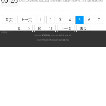
05-26
头的纽扣，入耳式的微型耳机，场内的人拍试题，场外的人报答案等，这些都是驾考中的作弊手法。9月9日，记者从成都交警三分局获
悉，近日成都公安交警成功打掉一个组织驾考考生进行驾驶证申领考试作弊的犯罪团伙，抓获5名犯罪嫌疑人，查处1名实施驾考考试作弊
的考生。 考场上演“窃听风云” 预警启动 当场拿下作弊考生 8月14日14时19分，管某某进...
首页
上一页
1
2
3
4
5
6
7
8
9
10
11
下一页
末页
友情链接：
Powered by
皇冠足球网址
@2013-2022
RSS地图
HTML地图
皇冠体育导航
皇冠体育
皇冠现金网
皇冠客服
新2网址