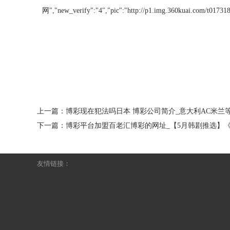
网","new_verify":"4","pic":"http://p1.img.360kuai.com/t017318
上一篇：
博彩现在犯法吗日本 博彩公司简介_意大利AC米兰
下一篇：
博彩平台加盟百老汇博彩的网址_【5月韩剧推选】
友情链接：