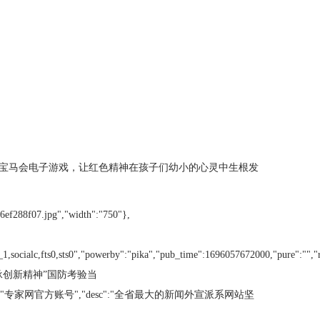
宝马会电子游戏，让红色精神在孩子们幼小的心灵中生根发
46ef288f07.jpg","width":"750"},
_src_1,socialc,fts0,sts0","powerby":"pika","pub_time":1696057672000,"pure":"
红色文化、传承创新精神”国防考验当
rand":{},"cert":"专家网官方账号","desc":"全省最大的新闻外宣派系网站坚