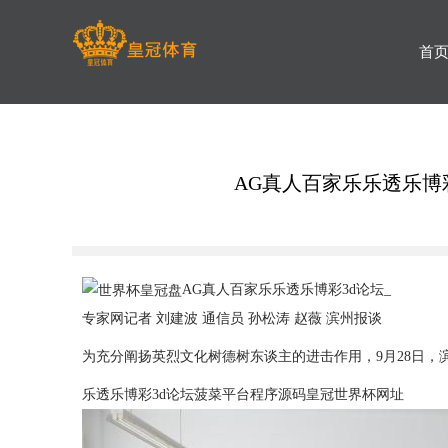
首
AG真人百家乐乐透乐博
AG真人百家乐乐透乐博彩3d论坛_
专家网记者 刘建波 通信员 孙松涛 赵薇 滨州报谈
为充分阐扬英烈文化树德树东谈主的进击作用，9月28日，
乐透乐博彩3d论坛菠菜平台程序源码
皇冠世界杯网址