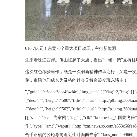
616.7亿元！东莞78个重大项目动工，主打新能源
先来看珠江西岸。佛山扛起了大旗，提出“一镇一策”支持桂
这次红色考验当作，既是一次创新精神传承之行，又是一次
芽，奉陪他们成长为及格的社会见解奇迹交班东谈主！
","gnid":"9e5adac5daa494d4e","img_data":[{"flag":2,"img":[{"d
{"desc":"","height":"500","title":"","url":"http://p0.img.360k
{"desc":"","height":"562","title":"","url":"http://p1.img.360
[],"s":"t","src":"专家网","tag":[{"clk":"kdome
作","type":"zmt","wapurl":"http://zm.news.so.com/e
合手正确的公论导向逼近生计面向专家","fans_num":99660,"id":"126