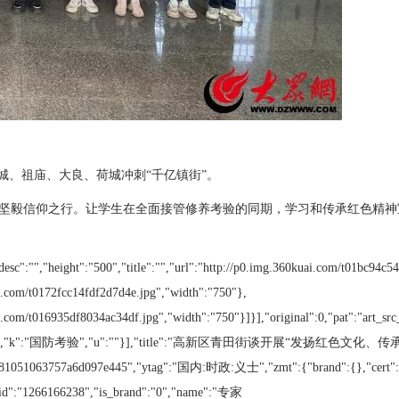
城、祖庙、大良、荷城冲刺“千亿镇街”。
坚毅信仰之行。让学生在全面接管修养考验的同期，学习和传承红色精神
esc":"","height":"500","title":"","url":"http://p0.img.360kuai.com/t01bc94c5
uai.com/t0172fcc14fdf2d7d4e.jpg","width":"750"},
kuai.com/t016935df8034ac34df.jpg","width":"750"}]}],"original":0,"pat":"art
stic_1:国防考验","k":"国防考验","u":""}],"title":"高新区青田街谈开展“发扬
653c66fea881051063757a6d097e445","ytag":"国内:时政:义士","zmt":{"b
6166238","is_brand":"0","name":"专家