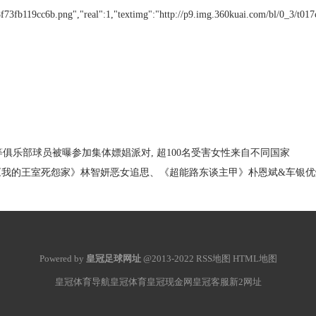
f73fb119cc6b.png","real":1,"textimg":"http://p9.img.360kuai.com/bl/0_3/t017
等俱乐部球员被曝参加集体嫖娼派对, 超100名受害女性来自不同国家
《我的王室死怨家》林智妍恶女追思、《超能路东谈主甲》朴恩斌&车银
Powered by
皇冠足球网址
@2013-2022
RSS地图
HTML地图
皇冠体育导航
皇冠体育
皇冠现金网
皇冠客服
新2网址