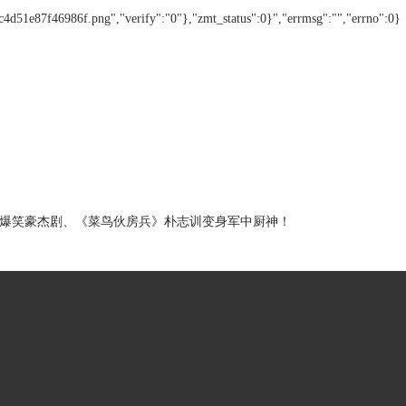
c4d51e87f46986f.png","verify":"0"},"zmt_status":0}","errmsg":"","errno":0}
优爆笑豪杰剧、《菜鸟伙房兵》朴志训变身军中厨神！