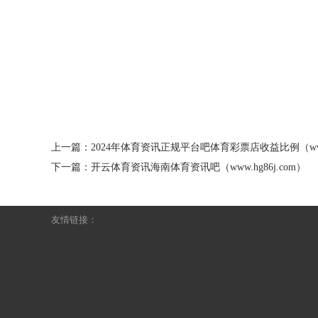
上一篇：
2024年体育资讯正规平台吧体育彩票店收益比例（www.h
下一篇：
开云体育资讯海南体育资讯吧（www.hg86j.com）
友情链接：