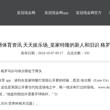
页
皇冠现金网
皇冠现金网app
皇冠现金网官方
注册体育资讯 天天娱乐场_皇家特隆的新人和旧识 格
发布日期：2024-10-07 09:17 点击次数：193
识 格罗乌尔与埃尔斯处于两头
 app，谈到在皇家特隆打英国公开赛的经验，恩尼-埃尔斯（Ernie Els）和
英国公开赛当代轮流场地之中，唯一他没有打过的场地。 www.duxlv.c
，“他提到我也许需要开球铁杆。” 51
026 世界杯相关话题）。