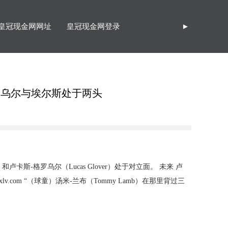
皇冠现金网网址
皇冠现金网登录
►
罗乌尔与埃尔斯处于两头
卢卡斯-格罗乌尔（Lucas Glover）处于对立面。 未来 卢
om “（球童）汤米-兰布（Tommy Lamb）在那里背过三