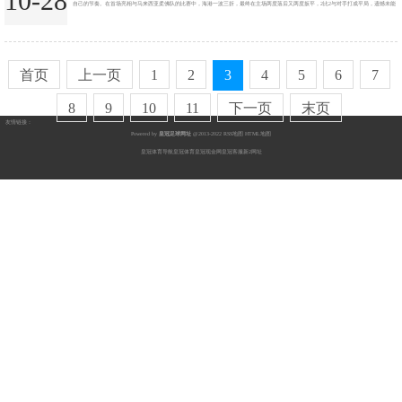
10-28
自己的节奏。在首场亮相与马来西亚柔佛队的比赛中，海港一波三折，最终在主场两度落后又两度扳平，2比2与对手打成平局，遗憾未能
取得开门红。特别在第一天泰山和申花均取得胜利的情况下，公认实力最强的海港，又是首次派出6名外援出战，这个平局多少有点让人
失望。事实说明，亚冠赛场无弱旅，富裕的仗欧宝综合体育网址，有时候未必好打。 皇冠体育体育资讯网站是一家经验丰富且知名度较高
的体育资讯，网站为 20...
首页
上一页
1
2
3
4
5
6
7
8
9
10
11
下一页
末页
友情链接：
Powered by
皇冠足球网址
@2013-2022
RSS地图
HTML地图
皇冠体育导航
皇冠体育
皇冠现金网
皇冠客服
新2网址